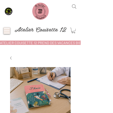
Atelier Couisette 12
ATELIER COUISETTE 12 PREND DES VACANCES BIEN MÉRITÉES ! POU