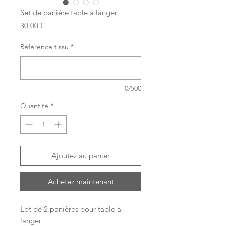
Set de panière table à langer
Prix
30,00 €
Référence tissu
*
0/500
Quantité
*
Ajoutez au panier
Achetez maintenant
Lot de 2 panières pour table à
langer