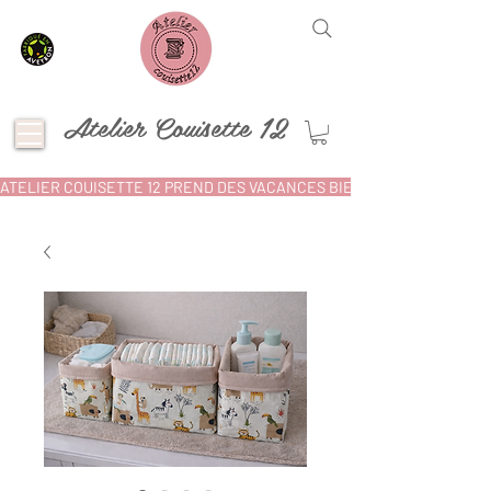
Atelier Couisette 12
ATELIER COUISETTE 12 PREND DES VACANCES BIEN MÉRITÉES ! POU