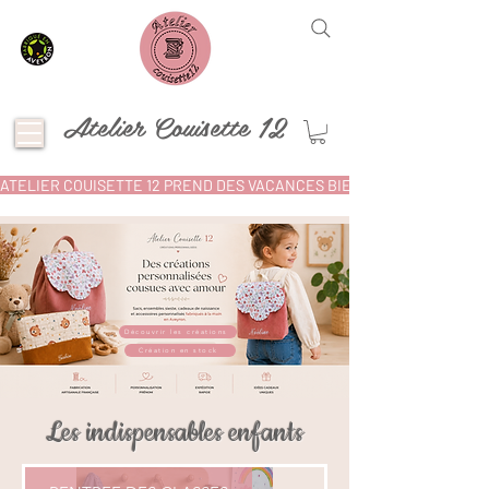
Atelier Couisette 12
ATELIER COUISETTE 12 PREND DES VACANCES BIEN MÉRITÉES ! POU
Découvrir les créations
Création en stock
Les indispensables enfants