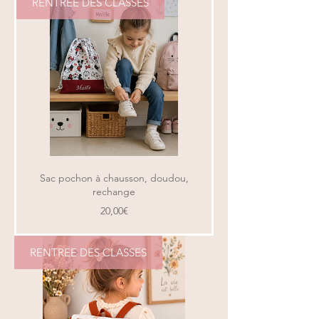
RENTREE DES CLASSES
Sac pochon à chausson, doudou,
rechange
Prix
20,00€
RENTREE DES CLASSES